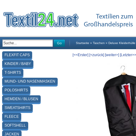
Go
Startseite
»
Taschen
»
Deluxe Kleiderhülle
FLEXFIT CAPS
[<<Erster]
[<zurück]
[weiter>]
[Letzter>>
KINDER / BABY
T-SHIRTS
MUND- UND NASENMASKEN
POLOSHIRTS
HEMDEN / BLUSEN
SWEATSHIRTS
FLEECE
SOFTSHELL
JACKEN