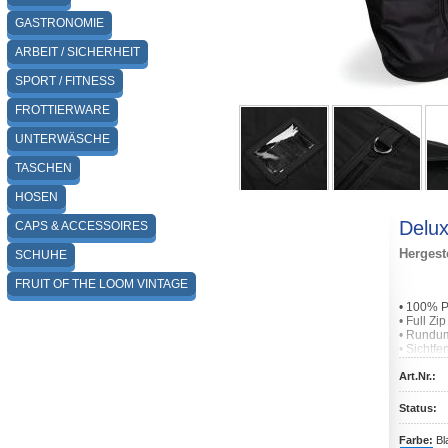
GASTRONOMIE
ARBEIT / SICHERHEIT
SPORT / FITNESS
FROTTIERWARE
UNTERWÄSCHE
TASCHEN
HOSEN
Delux
CAPS & ACCESSOIRES
Hergest
SCHUHE
FRUIT OF THE LOOM VINTAGE
• 100% P
• Full Zip
• Rundu
• Sichtfe
• Kann m
• Format
Art.Nr.:
• Ohne K
Status:
Farbe:
Bl