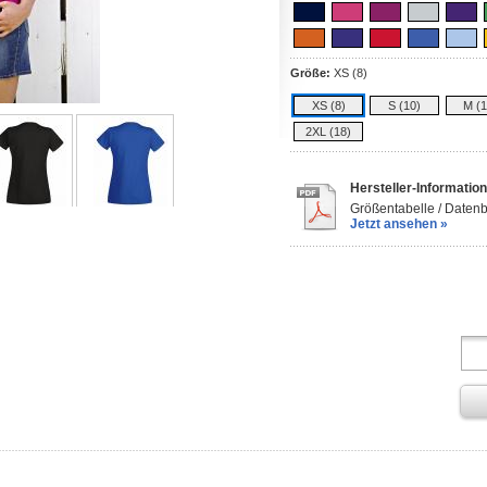
Größe:
XS (8)
XS (8)
S (10)
M (1
2XL (18)
Hersteller-Informatio
Größentabelle / Datenbl
Jetzt ansehen »