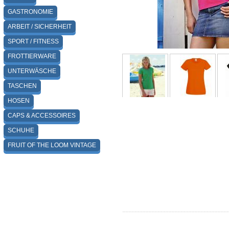
GASTRONOMIE
ARBEIT / SICHERHEIT
SPORT / FITNESS
FROTTIERWARE
UNTERWÄSCHE
TASCHEN
HOSEN
CAPS & ACCESSOIRES
SCHUHE
FRUIT OF THE LOOM VINTAGE