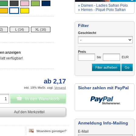
» Damen - Ladies Safran Polo
» Herren - Piqué Polo Safran
Filter
2)
L (14)
XL (16)
Geschlecht
Preis
nen anzeigen
bis
EUR
att verfügbar!
Filter aufheben
Go
ab 2,17
Sicher zahlen mit PayPal
inkl. 19% MwSt. zzgl.
Versand
In den Warenkorb
Auf den Merkzettel
Anmeldung Info-Mailing
E-Mail
Woanders günstiger?