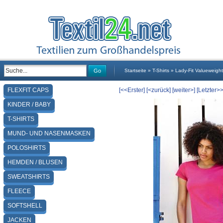
Go
Startseite
»
T-Shirts
»
Lady-Fit Valueweight
FLEXFIT CAPS
[<<Erster]
[<zurück]
[weiter>]
[Letzter>>
KINDER / BABY
T-SHIRTS
MUND- UND NASENMASKEN
POLOSHIRTS
HEMDEN / BLUSEN
SWEATSHIRTS
FLEECE
SOFTSHELL
JACKEN