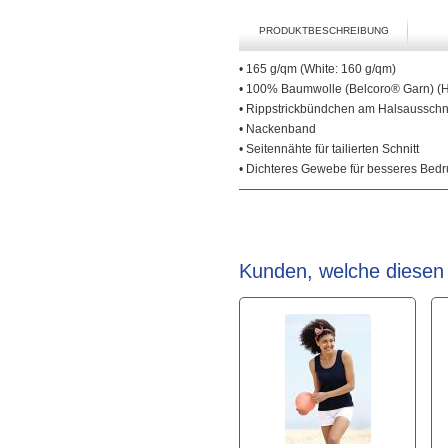
PRODUKTBESCHREIBUNG
• 165 g/qm (White: 160 g/qm)
• 100% Baumwolle (Belcoro® Garn) (H
• Rippstrickbündchen am Halsausschni
• Nackenband
• Seitennähte für tailierten Schnitt
• Dichteres Gewebe für besseres Bedr
Kunden, welche diesen A