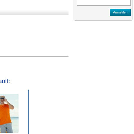
Anmelden
uft: