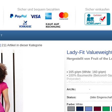
 T
]
211
Artikel in dieser Kategorie
Lady-Fit Valueweigh
Hergestellt von
Fruit of the 
• 165 g/qm (White: 160 g/qm)
• 100% Baumwolle (Belcoro® Ga
Polyester)
• Rippstrickbündchen am Halsaus
• Nackenband
• Seitennähte für tailierten Schnitt
Art.Nr.:
-
• Dichteres Gewebe für besseres
Status:
(bitte Eingenscha
Farbe:
White