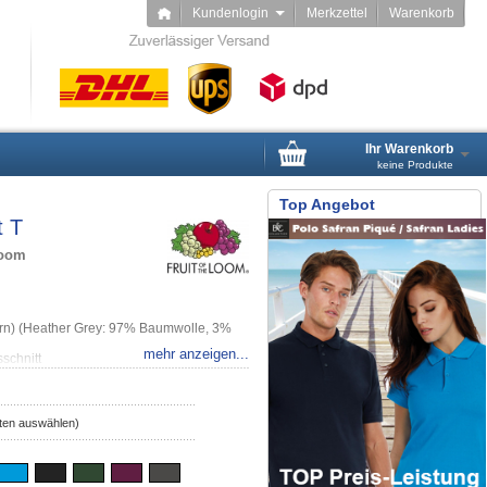
Kundenlogin
Merkzettel
Warenkorb
Ihr Warenkorb
keine Produkte
Top Angebot
t T
Loom
rn) (Heather Grey: 97% Baumwolle, 3%
mehr anzeigen...
schnitt
 Bedrucken.
ften auswählen)